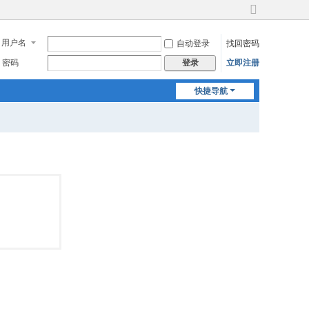
切
换
用户名
自动登录
找回密码
到
宽
密码
立即注册
登录
版
快捷导航