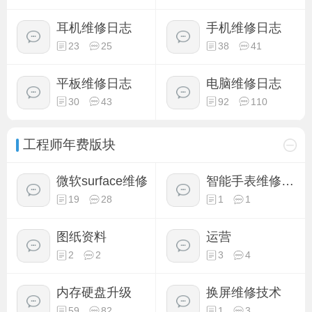
耳机维修日志
手机维修日志
23
25
38
41
平板维修日志
电脑维修日志
30
43
92
110
工程师年费版块
微软surface维修
智能手表维修技术
19
28
1
1
图纸资料
运营
2
2
3
4
内存硬盘升级
换屏维修技术
59
82
1
3