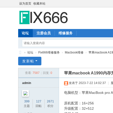
设为首页
收藏本站
论坛
注册会员
维修服务
»
论坛
›
Fix666维修服务
›
Macbook维修
›
苹果macbook A
Fi
发新帖
x6
苹果macbook A1990内
查看:
7587
|
回复:
0
66
admin
发表于 2023-7-22 14:02:37
|
电脑机型：苹果MacBook pro A
399
127
2671
原机配置：16+256
主题
回帖
积分
升级配置：32+512