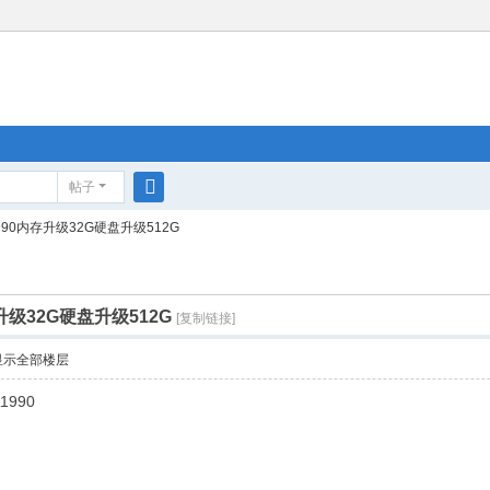
帖子
搜
1990内存升级32G硬盘升级512G
索
存升级32G硬盘升级512G
[复制链接]
显示全部楼层
1990