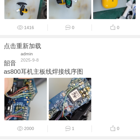
1416
0
0
点击重新加载
admin
2025-9-8
韶音
as800耳机主板线焊接线序图
2000
1
0