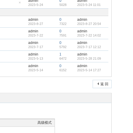
admin
0
admin
置
2023-5-24
5028
2023-5-24 11:01
顶
隐
帖
藏
置
顶
admin
0
admin
帖
2023-8-27
7322
2023-8-27 20:54
admin
0
admin
2023-7-22
7591
2023-7-22 14:02
admin
0
admin
2023-7-17
5792
2023-7-17 12:12
admin
1
admin
2023-5-13
6472
2023-5-28 21:09
admin
0
admin
2023-5-14
6152
2023-5-14 17:27
返 回
高级模式