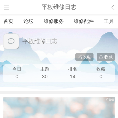
平板维修日志
首页
论坛
维修服务
维修配件
工具
平板维修日志
发帖
收藏
今日
主题
排名
收藏
0
30
14
0